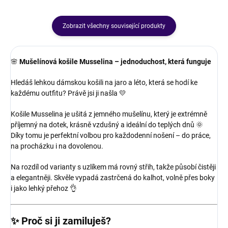
Zobrazit všechny související produkty
🌸
Mušelínová košile Musselina – jednoduchost, která funguje
Hledáš lehkou dámskou košili na jaro a léto, která se hodí ke
každému outfitu? Právě jsi ji našla 💛
Košile Musselina je ušitá z jemného mušelínu, který je extrémně
příjemný na dotek, krásně vzdušný a ideální do teplých dnů 🌞
Díky tomu je perfektní volbou pro každodenní nošení – do práce,
na procházku i na dovolenou.
Na rozdíl od varianty s uzlíkem má rovný střih, takže působí čistěji
a elegantněji. Skvěle vypadá zastrčená do kalhot, volně přes boky
i jako lehký přehoz 👌
✨
Proč si ji zamiluješ?