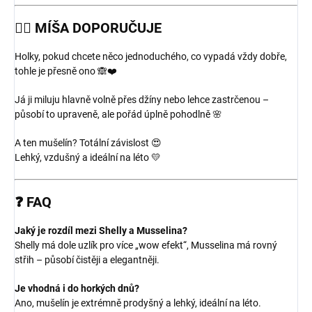
💁‍♀️
MÍŠA DOPORUČUJE
Holky, pokud chcete něco jednoduchého, co vypadá vždy dobře,
tohle je přesně ono 🙈❤️
Já ji miluju hlavně volně přes džíny nebo lehce zastrčenou –
působí to upraveně, ale pořád úplně pohodlně 🌸
A ten mušelín? Totální závislost 😍
Lehký, vzdušný a ideální na léto 💛
❓
FAQ
Jaký je rozdíl mezi Shelly a Musselina?
Shelly má dole uzlík pro více „wow efekt“, Musselina má rovný
střih – působí čistěji a elegantněji.
Je vhodná i do horkých dnů?
Ano, mušelín je extrémně prodyšný a lehký, ideální na léto.