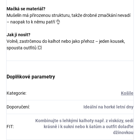
Mačká se materiál?
Mušelín má přirozenou strukturu, takže drobné zmačkání nevadí
– naopak to k němu patří 👌
Jak ji nosit?
Volně, zastrčenou do kalhot nebo jako přehoz – jeden kousek,
spousta outfitů 💥
Doplňkové parametry
Kategorie
:
Košile
Doporučení
:
Ideální na horké letní dny
Kombinujte s lehkými kalhoty např. z viskózy, sedí
FIT
:
krásně i k sukni nebo k šatům a outfit dolaďte
džínovkou