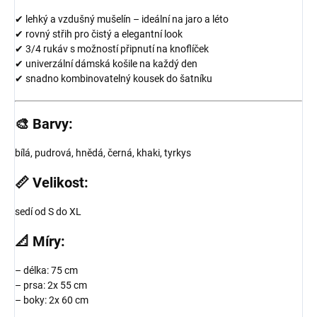
✔ lehký a vzdušný mušelín – ideální na jaro a léto
✔ rovný střih pro čistý a elegantní look
✔ 3/4 rukáv s možností připnutí na knoflíček
✔ univerzální dámská košile na každý den
✔ snadno kombinovatelný kousek do šatníku
🎨
Barvy:
bílá, pudrová, hnědá, černá, khaki, tyrkys
📏
Velikost:
sedí od S do XL
📐
Míry:
– délka: 75 cm
– prsa: 2x 55 cm
– boky: 2x 60 cm