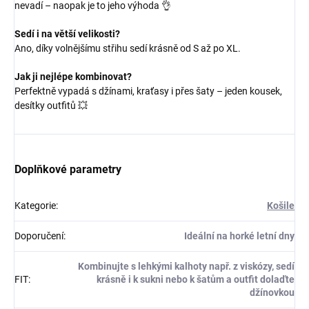
nevadí – naopak je to jeho výhoda 👌
Sedí i na větší velikosti?
Ano, díky volnějšímu střihu sedí krásně od S až po XL.
Jak ji nejlépe kombinovat?
Perfektně vypadá s džínami, kraťasy i přes šaty – jeden kousek,
desítky outfitů 💥
Doplňkové parametry
Kategorie
:
Košile
Doporučení
:
Ideální na horké letní dny
Kombinujte s lehkými kalhoty např. z viskózy, sedí
FIT
:
krásně i k sukni nebo k šatům a outfit dolaďte
džínovkou