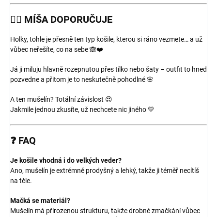
💁‍♀️
MÍŠA DOPORUČUJE
Holky, tohle je přesně ten typ košile, kterou si ráno vezmete… a už
vůbec neřešíte, co na sebe 🙈❤️
Já ji miluju hlavně rozepnutou přes tílko nebo šaty – outfit to hned
pozvedne a přitom je to neskutečně pohodlné 🌸
A ten mušelín? Totální závislost 😍
Jakmile jednou zkusíte, už nechcete nic jiného 💛
❓
FAQ
Je košile vhodná i do velkých veder?
Ano, mušelín je extrémně prodyšný a lehký, takže ji téměř necítíš
na těle.
Mačká se materiál?
Mušelín má přirozenou strukturu, takže drobné zmačkání vůbec