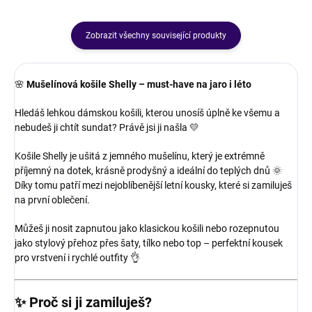
Zobrazit všechny související produkty
🌸
Mušelínová košile Shelly – must-have na jaro i léto
Hledáš lehkou dámskou košili, kterou unosíš úplně ke všemu a
nebudeš ji chtít sundat? Právě jsi ji našla 💛
Košile Shelly je ušitá z jemného mušelínu, který je extrémně
příjemný na dotek, krásně prodyšný a ideální do teplých dnů 🌞
Díky tomu patří mezi nejoblíbenější letní kousky, které si zamiluješ
na první oblečení.
Můžeš ji nosit zapnutou jako klasickou košili nebo rozepnutou
jako stylový přehoz přes šaty, tílko nebo top – perfektní kousek
pro vrstvení i rychlé outfity 👌
✨
Proč si ji zamiluješ?