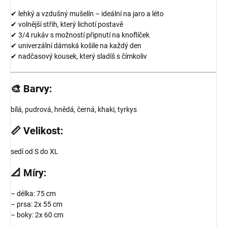
✔ lehký a vzdušný mušelín – ideální na jaro a léto
✔ volnější střih, který lichotí postavě
✔ 3/4 rukáv s možností připnutí na knoflíček
✔ univerzální dámská košile na každý den
✔ nadčasový kousek, který sladíš s čímkoliv
🎨
Barvy:
bílá, pudrová, hnědá, černá, khaki, tyrkys
📏
Velikost:
sedí od S do XL
📐
Míry:
– délka: 75 cm
– prsa: 2x 55 cm
– boky: 2x 60 cm