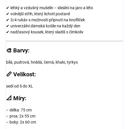
✔ lehký a vzdušný mušelín – ideální na jaro a léto
✔ volnější střih, který lichotí postavě
✔ 3/4 rukáv s možností připnutí na knoflíček
✔ univerzální dámská košile na každý den
✔ nadčasový kousek, který sladíš s čímkoliv
🎨
Barvy:
bílá, pudrová, hnědá, černá, khaki, tyrkys
📏
Velikost:
sedí od S do XL
📐
Míry:
– délka: 75 cm
– prsa: 2x 55 cm
– boky: 2x 60 cm