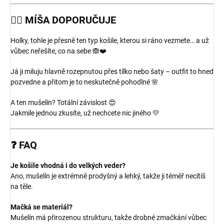
💁‍♀️
MÍŠA DOPORUČUJE
Holky, tohle je přesně ten typ košile, kterou si ráno vezmete… a už
vůbec neřešíte, co na sebe 🙈❤️
Já ji miluju hlavně rozepnutou přes tílko nebo šaty – outfit to hned
pozvedne a přitom je to neskutečně pohodlné 🌸
A ten mušelín? Totální závislost 😍
Jakmile jednou zkusíte, už nechcete nic jiného 💛
❓
FAQ
Je košile vhodná i do velkých veder?
Ano, mušelín je extrémně prodyšný a lehký, takže ji téměř necítíš
na těle.
Mačká se materiál?
Mušelín má přirozenou strukturu, takže drobné zmačkání vůbec