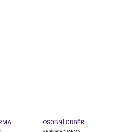
ARMA
OSOBNÍ ODBĚR
č
v Příbrami ZDARMA