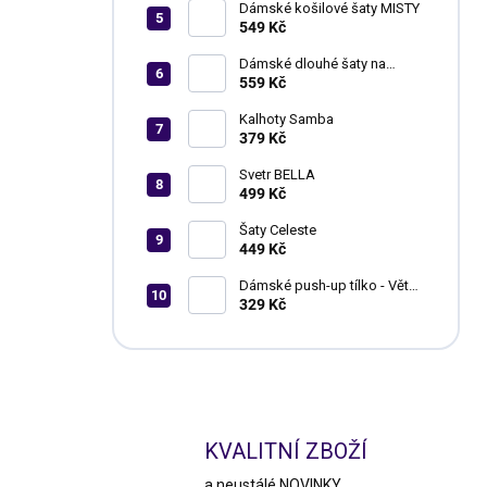
Dámské košilové šaty MISTY
549 Kč
Dámské dlouhé šaty na
ramínka TOSCANA
559 Kč
Kalhoty Samba
379 Kč
Svetr BELLA
499 Kč
Šaty Celeste
449 Kč
Dámské push-up tílko - Větší
vel.
329 Kč
KVALITNÍ ZBOŽÍ
a neustálé NOVINKY