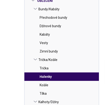
OBLEČENÍ
í
p
Bundy/Kabáty
a
n
Přechodové bundy
e
Džínové bundy
l
Kabáty
Vesty
Zimní bundy
Trička/Košile
Trička
Halenky
Košile
Tílka
Kalhoty/Džíny