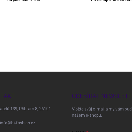
TAKT
ODEBÍRAT NEWSLETT
telů 139, Příbram 8, 26101
Vložte svůj e-mail a my vám bu
našem e-shopu.
info
@
b4fashion.cz