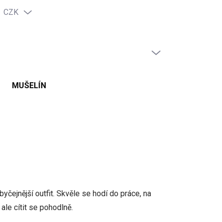
CZK
PRÁZDNÝ KOŠÍK
NÁKUPNÍ
KOŠÍK
MUŠELÍN
yčejnější outfit. Skvěle se hodí do práce, na
ale cítit se pohodlně.