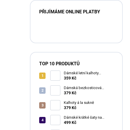
PŘIJÍMÁME ONLINE PLATBY
TOP 10 PRODUKTŮ
Dámské letní kalhoty
HAREMKY
359 Kč
Dámská bezkosticová
podprsenka Ladida
379 Kč
Kalhoty á la sukně
379 Kč
Dámské krátké šaty na
ramínka TOSCANA
499 Kč