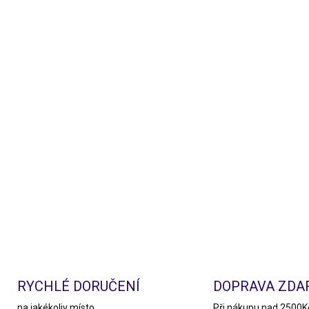
RYCHLÉ DORUČENÍ
DOPRAVA ZD
na jakékoliv místo
Při nákupu nad 2500K