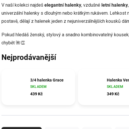
V naší kolekci najdeš
elegantní halenky
, vzdušné
letní halenky
univerzální halenky s dlouhým nebo krátkým rukávem. Lehkost mat
postavě, dělají z halenek jeden z nejuniverzálnějších kousků dá
Pokud hledáš ženský, stylový a snadno kombinovatelný kousek
chybět 🌺👏
Nejprodávanější
3/4 halenka Grace
Halenka Ve
SKLADEM
SKLADEM
439 Kč
349 Kč
Ř