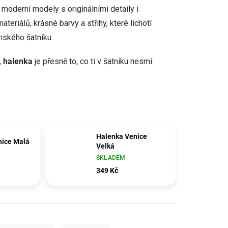
, moderní modely s originálními detaily i
eriálů, krásné barvy a střihy, které lichotí
mského šatníku.
,
halenka
je přesně to, co ti v šatníku nesmí
Halenka Venice
nice Malá
Velká
SKLADEM
349 Kč