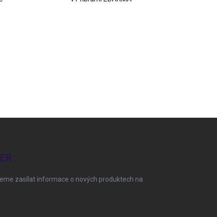
ER
deme zasílat informace o nových produktech na