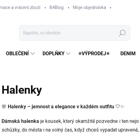
mace a vrácení zboží
B4Blog
Moje objednávka
Hledat
OBLEČENÍ
DOPLŇKY
⭐VÝPRODEJ⭐
DENIM
Halenky
🌸
Halenky – jemnost a elegance v každém outfitu
🤍✨
Dámská halenka
je kousek, který okamžitě pozvedne i ten nejob
schůzky, do města i na volný čas, když chceš vypadat upraveně, 