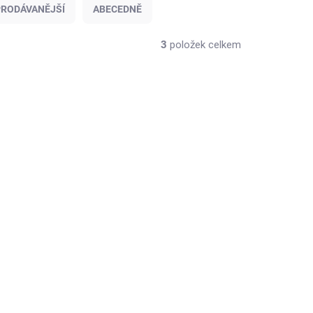
RODÁVANĚJŠÍ
ABECEDNĚ
3
položek celkem
NOVINKA
ERVENA
163/CERVENA
TIP