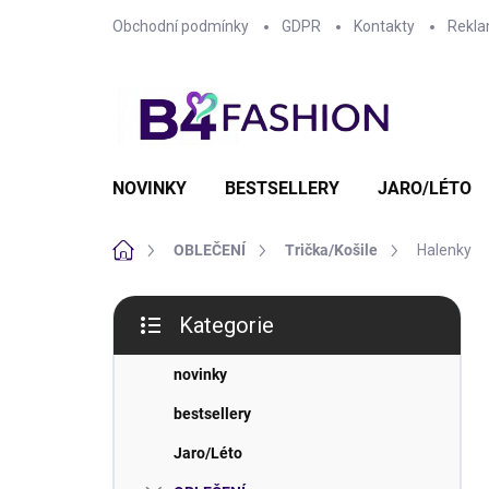
Přejít
Obchodní podmínky
GDPR
Kontakty
Rekla
na
obsah
NOVINKY
BESTSELLERY
JARO/LÉTO
Domů
OBLEČENÍ
Trička/Košile
Halenky
P
Kategorie
o
Přeskočit
s
kategorie
t
novinky
r
bestsellery
a
n
Jaro/Léto
n