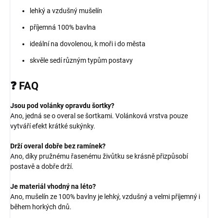
lehký a vzdušný mušelín
příjemná 100% bavlna
ideální na dovolenou, k moři i do města
skvěle sedí různým typům postavy
❓ FAQ
Jsou pod volánky opravdu šortky?
Ano, jedná se o overal se šortkami. Volánková vrstva pouze
vytváří efekt krátké sukýnky.
Drží overal dobře bez ramínek?
Ano, díky pružnému řasenému živůtku se krásně přizpůsobí
postavě a dobře drží.
Je materiál vhodný na léto?
Ano, mušelín ze 100% bavlny je lehký, vzdušný a velmi příjemný i
během horkých dnů.