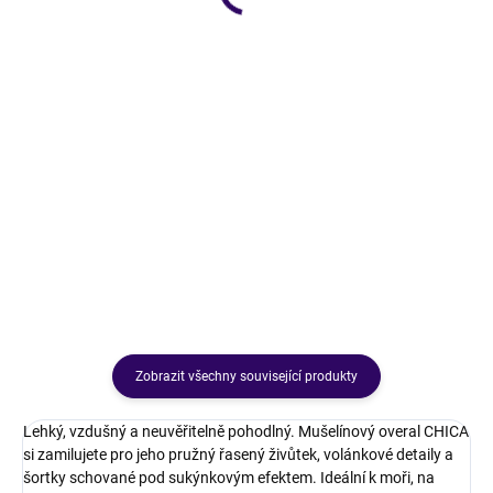
SKLADEM
SKLADEM
Dámská mušelínová
Dámské mušelínové šaty
košile s uzlíkem Shelly
CASABLANCA
429 Kč
549 Kč
Krásky moje 🥰🌸Tohle je přesně
ten kousek, který vám zachrání
každý outfit 💥 Mušelínová košile
Shelly ❤️Lehoučká, vzdušná a
neskutečně příjemná na těle…
ideální dámská košile na...
Zobrazit všechny související produkty
Lehký, vzdušný a neuvěřitelně pohodlný. Mušelínový overal CHICA
si zamilujete pro jeho pružný řasený živůtek, volánkové detaily a
šortky schované pod sukýnkovým efektem. Ideální k moři, na