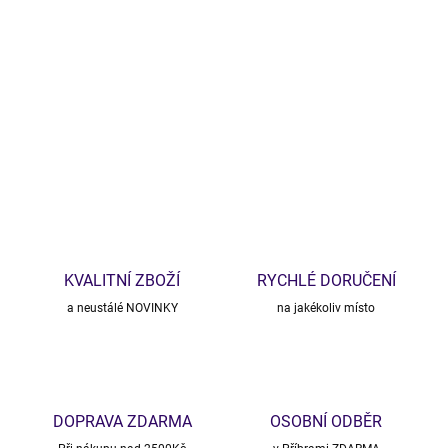
−
+
Přidat do košíku
DETAILNÍ INFORMACE
ZEPTAT SE
HLÍDAT
KVALITNÍ ZBOŽÍ
RYCHLÉ DORUČENÍ
a neustálé NOVINKY
na jakékoliv místo
DOPRAVA ZDARMA
OSOBNÍ ODBĚR