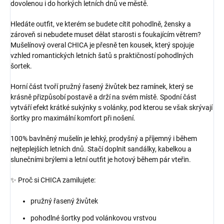
dovolenou i do horkých letních dnů ve městě.
Hledáte outfit, ve kterém se budete cítit pohodlně, žensky a
zároveň si nebudete muset dělat starosti s foukajícím větrem?
Mušelínový overal CHICA je přesně ten kousek, který spojuje
vzhled romantických letních šatů s praktičností pohodlných
šortek.
Horní část tvoří pružný řasený živůtek bez ramínek, který se
krásně přizpůsobí postavě a drží na svém místě. Spodní část
vytváří efekt krátké sukýnky s volánky, pod kterou se však skrývají
šortky pro maximální komfort při nošení.
100% bavlněný mušelín je lehký, prodyšný a příjemný i během
nejteplejších letních dnů. Stačí doplnit sandálky, kabelkou a
slunečními brýlemi a letní outfit je hotový během pár vteřin.
✨ Proč si CHICA zamilujete:
pružný řasený živůtek
pohodlné šortky pod volánkovou vrstvou