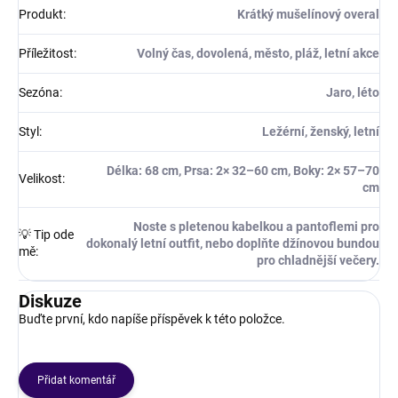
Produkt
:
Krátký mušelínový overal
Příležitost
:
Volný čas, dovolená, město, pláž, letní akce
Sezóna
:
Jaro, léto
Styl
:
Ležérní, ženský, letní
Délka: 68 cm, Prsa: 2× 32–60 cm, Boky: 2× 57–70
Velikost
:
cm
Noste s pletenou kabelkou a pantoflemi pro
💡 Tip ode
dokonalý letní outfit, nebo doplňte džínovou bundou
mě
:
pro chladnější večery.
Diskuze
Buďte první, kdo napíše příspěvek k této položce.
Přidat komentář