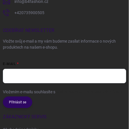
info
@
b4fashion.cz
+420735900505
ODEBÍRAT NEWSLETTER
Vložte svůj e-mail a my vám budeme zasílat informace o nových
produktech na našem e-shopu.
E-MAIL
Vložením e-mailu souhlasíte s
podmínkami ochrany osobních údajů
Přihlásit se
ZÁKAZNICKÝ SERVIS