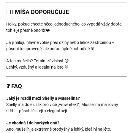
💁‍♀️
MÍŠA DOPORUČUJE
Holky, pokud chcete něco jednoduchého, co vypadá vždy dobře,
tohle je přesně ono 🙈❤️
Já ji miluju hlavně volně přes džíny nebo lehce zastrčenou –
působí to upraveně, ale pořád úplně pohodlně 🌸
A ten mušelín? Totální závislost 😍
Lehký, vzdušný a ideální na léto 💛
❓
FAQ
Jaký je rozdíl mezi Shelly a Musselina?
Shelly má dole uzlík pro více „wow efekt“, Musselina má rovný
střih – působí čistěji a elegantněji.
Je vhodná i do horkých dnů?
Ano, mušelín je extrémně prodyšný a lehký, ideální na léto.