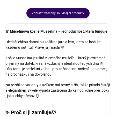
Zobrazit všechny související produkty
🌸
Mušelínová košile Musselina – jednoduchost, která funguje
Hledáš lehkou dámskou košili na jaro a léto, která se hodí ke
každému outfitu? Právě jsi ji našla 💛
Košile Musselina je ušitá z jemného mušelínu, který je extrémně
příjemný na dotek, krásně vzdušný a ideální do teplých dnů 🌞
Díky tomu je perfektní volbou pro každodenní nošení – do práce,
na procházku i na dovolenou.
Na rozdíl od varianty s uzlíkem má rovný střih, takže působí čistěji
a elegantněji. Skvěle vypadá zastrčená do kalhot, volně přes boky
i jako lehký přehoz 👌
✨
Proč si ji zamiluješ?