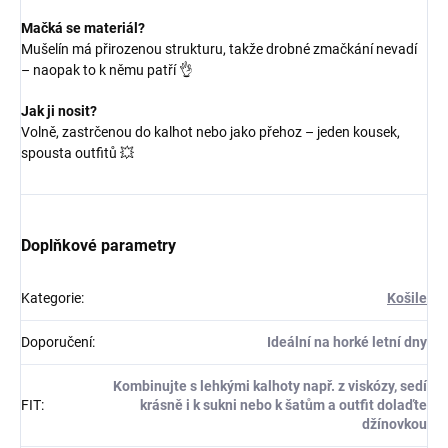
Mačká se materiál?
Mušelín má přirozenou strukturu, takže drobné zmačkání nevadí
– naopak to k němu patří 👌
Jak ji nosit?
Volně, zastrčenou do kalhot nebo jako přehoz – jeden kousek,
spousta outfitů 💥
Doplňkové parametry
Kategorie
:
Košile
Doporučení
:
Ideální na horké letní dny
Kombinujte s lehkými kalhoty např. z viskózy, sedí
FIT
:
krásně i k sukni nebo k šatům a outfit dolaďte
džínovkou