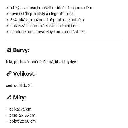
✔ lehký a vzdušný mušelín – ideální na jaro a léto
✔ rovný střih pro čistý a elegantní look
✔ 3/4 rukáv s možností připnutí na knoflíček
✔ univerzální dámská košile na každý den
✔ snadno kombinovatelný kousek do šatníku
🎨
Barvy:
bílá, pudrová, hnědá, černá, khaki, tyrkys
📏
Velikost:
sedí od S do XL
📐
Míry:
– délka: 75 cm
– prsa: 2x 55 cm
– boky: 2x 60 cm