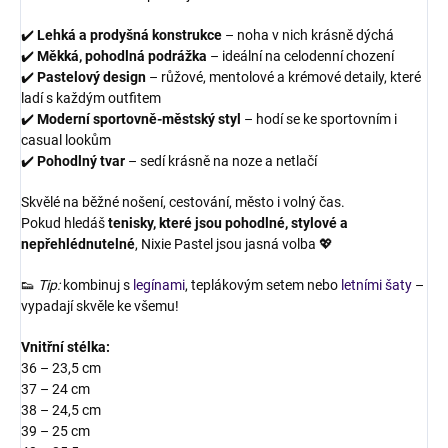
✔️
Lehká a prodyšná konstrukce
– noha v nich krásně dýchá
✔️
Měkká, pohodlná podrážka
– ideální na celodenní chození
✔️
Pastelový design
– růžové, mentolové a krémové detaily, které
ladí s každým outfitem
✔️
Moderní sportovně-městský styl
– hodí se ke sportovním i
casual lookům
✔️
Pohodlný tvar
– sedí krásně na noze a netlačí
Skvělé na běžné nošení, cestování, město i volný čas.
Pokud hledáš
tenisky, které jsou pohodlné, stylové a
nepřehlédnutelné
, Nixie Pastel jsou jasná volba 💖
👟
Tip:
kombinuj s
legínami
, teplákovým setem nebo
letními šaty
–
vypadají skvěle ke všemu!
Vnitřní stélka:
36 – 23,5 cm
37 – 24 cm
38 – 24,5 cm
39 – 25 cm