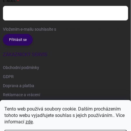
E-MAIL
Vložením e-mailu souhlasíte s
podmínkami ochrany osobních údajů
Přihlásit se
ZÁKAZNICKÝ SERVIS
Obchodní podmínky
GDPR
Doprava a platba
Reklamace a vrácení
Tento web používá soubory cookie. Dalším procházením
FACEBOOK
tohoto webu vyjadřujete souhlas s jejich používáním.. Více
informací
zde
.