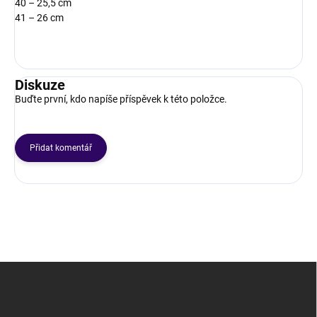
40 – 25,5 cm
41 – 26 cm
Diskuze
Buďte první, kdo napíše příspěvek k této položce.
Přidat komentář
Z
á
p
a