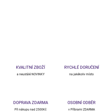
pastelových tónech 🌸
Ideální na každý den – ke kalhotám, legínám i šatům. Styl, který tě
neunaví.
DETAILNÍ INFORMACE
ZEPTAT SE
HLÍDAT
KVALITNÍ ZBOŽÍ
RYCHLÉ DORUČENÍ
a neustálé NOVINKY
na jakékoliv místo
DOPRAVA ZDARMA
OSOBNÍ ODBĚR
Při nákupu nad 2500Kč
v Příbrami ZDARMA