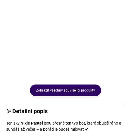
Bambusové legíny
Kalhoty Flair
229 Kč
499 Kč
🌸 Bestseller zpět! Bambusové
Kalhoty Flair 🍂✨Široké kalhoty z
legíny – měkké, pružné a
máslového materiálu, který znáte
pohodlné jako druhá kůže 🫶
z mikinošatů i blazerů. Elegantní i
sportovní outfit v jednom –
padnou jako druhá kůže ❤️
Zobrazit všechny související produkty
✨
Detailní popis
Tenisky
Nixie Pastel
jsou přesně ten typ bot, které obuješ ráno a
sundáš až večer – a pořád je budeš milovat 💕