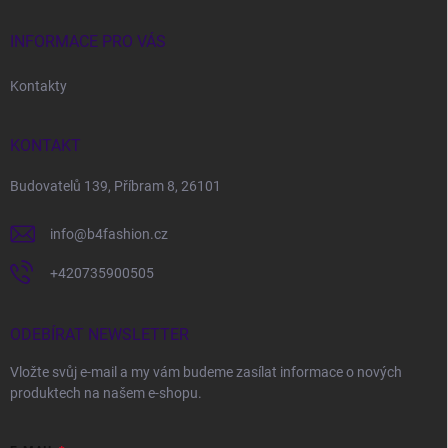
t
í
INFORMACE PRO VÁS
Kontakty
KONTAKT
Budovatelů 139, Příbram 8, 26101
info
@
b4fashion.cz
+420735900505
ODEBÍRAT NEWSLETTER
Vložte svůj e-mail a my vám budeme zasílat informace o nových
produktech na našem e-shopu.