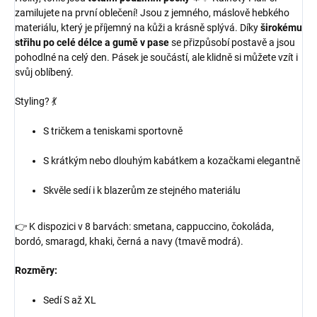
zamilujete na první oblečení! Jsou z jemného, máslově hebkého
materiálu, který je příjemný na kůži a krásně splývá. Díky
širokému
střihu po celé délce a gumě v pase
se přizpůsobí postavě a jsou
pohodlné na celý den. Pásek je součástí, ale klidně si můžete vzít i
svůj oblíbený.
Styling? 💃
S tričkem a teniskami sportovně
S krátkým nebo dlouhým kabátkem a kozačkami elegantně
Skvěle sedí i k blazerům ze stejného materiálu
👉 K dispozici v 8 barvách: smetana, cappuccino, čokoláda,
bordó, smaragd, khaki, černá a navy (tmavě modrá).
Rozměry:
Sedí S až XL