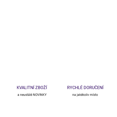
Kalhoty Flair 🍂✨
Široké kalhoty z máslového materiálu, který znáte z
mikinošatů
i
blazerů
. Elegantní i sportovní outfit v jednom – padnou jako druhá
kůže ❤️
DETAILNÍ INFORMACE
ZEPTAT SE
HLÍDAT
KVALITNÍ ZBOŽÍ
RYCHLÉ DORUČENÍ
a neustálé NOVINKY
na jakékoliv místo