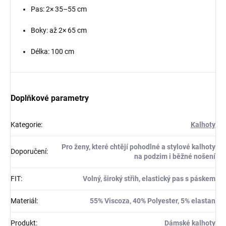
Pas: 2× 35–55 cm
Boky: až 2× 65 cm
Délka: 100 cm
Doplňkové parametry
Kategorie
:
Kalhoty
Pro ženy, které chtějí pohodlné a stylové kalhoty
Doporučení
:
na podzim i běžné nošení
FIT
:
Volný, široký střih, elastický pas s páskem
Materiál
:
55% Viscoza, 40% Polyester, 5% elastan
Produkt
:
Dámské kalhoty