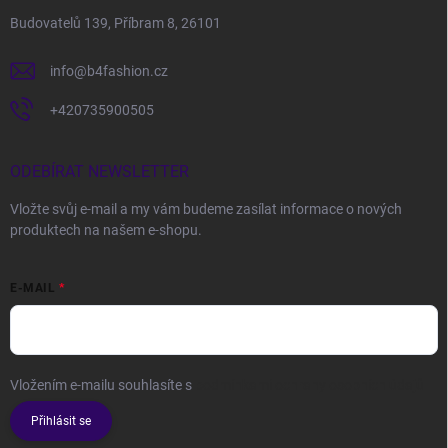
Budovatelů 139, Příbram 8, 26101
info
@
b4fashion.cz
+420735900505
ODEBÍRAT NEWSLETTER
Vložte svůj e-mail a my vám budeme zasílat informace o nových
produktech na našem e-shopu.
E-MAIL
Vložením e-mailu souhlasíte s
podmínkami ochrany osobních údajů
Přihlásit se