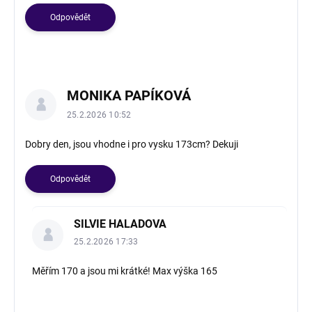
i
s
Odpovědět
k
u
z
í
MONIKA PAPÍKOVÁ
25.2.2026 10:52
Dobry den, jsou vhodne i pro vysku 173cm? Dekuji
Odpovědět
SILVIE HALADOVA
25.2.2026 17:33
Měřím 170 a jsou mi krátké! Max výška 165