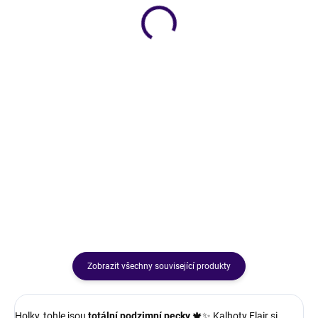
SKLADEM
SKLADEM
Svetr Softy
Kalhoty Elegant
321 Kč
499 Kč
Holkyyy 😍 svetr SOFTY je ten
nejjemnější mazlík z celé zimy! 💫
Kalhoty Elegant – pohodlí a styl v
Lehoučký, měkký a s jemným
nejkrásnější podobě 💃Vysoký pas,
chloupkem, který působí luxusně
široké nohavice a pružný střih,
a útulně zároveň 🤍
který ti prodlouží nohy a vytvaruje
postavu.Ideální do práce i na
běžný den 💋
Zobrazit všechny související produkty
Holky, tohle jsou
totální podzimní pecky
🍁✨ Kalhoty Flair si