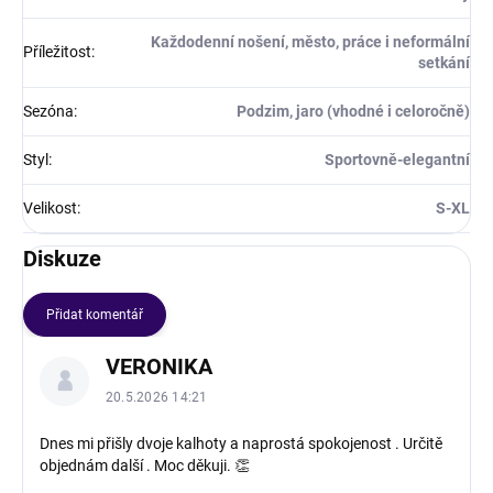
Každodenní nošení, město, práce i neformální
Příležitost
:
setkání
Sezóna
:
Podzim, jaro (vhodné i celoročně)
Styl
:
Sportovně-elegantní
Velikost
:
S-XL
Diskuze
Přidat komentář
V
VERONIKA
ý
p
20.5.2026 14:21
i
s
Dnes mi přišly dvoje kalhoty a naprostá spokojenost . Určitě
objednám další . Moc děkuji. 👏
d