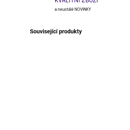
KVALITNÍ ZBOŽÍ
a neustálé NOVINKY
Související produkty
VÝPRODEJ
876/XS