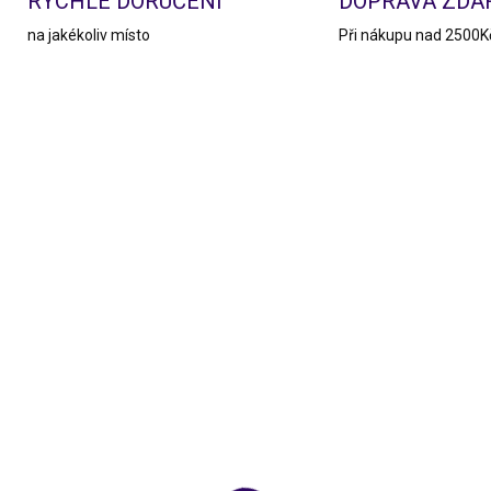
RYCHLÉ DORUČENÍ
DOPRAVA ZD
na jakékoliv místo
Při nákupu nad 2500K
190/BOR
9