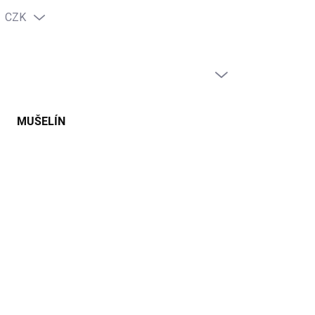
CZK
PRÁZDNÝ KOŠÍK
NÁKUPNÍ
KOŠÍK
MUŠELÍN