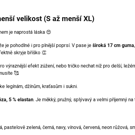
enší velikost (S až menší XL)
hem je naprostá láska 😍
kže je pohodlné i pro plnější poprsí. V pase je
široká 17 cm guma
fektně skryje bříško 👏
 výraznější efekt zúžení, nebo tričko nechat níž pro delší, ležér
musíte 🥰
ke legínám, džínům, kraťasům i sukni.
óza, 5 % elastan
. Je měkký, pružný, splývavý a velmi příjemný na 
á, pastelově zelená, černá, navy, vínová, červená, neon růžová, 