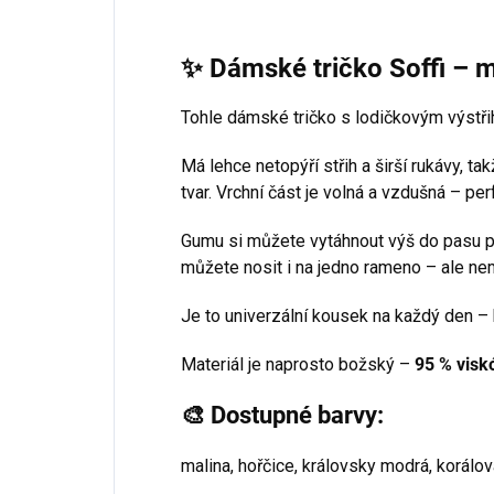
✨ Dámské tričko Soffi – m
Tohle dámské tričko s lodičkovým výstři
Má lehce netopýří střih a širší rukávy, ta
tvar. Vrchní část je volná a vzdušná – per
Gumu si můžete vytáhnout výš do pasu pro
můžete nosit i na jedno rameno – ale ne
Je to univerzální kousek na každý den – 
Materiál je naprosto božský –
95 % visk
🎨 Dostupné barvy:
malina, hořčice, královsky modrá, korálov