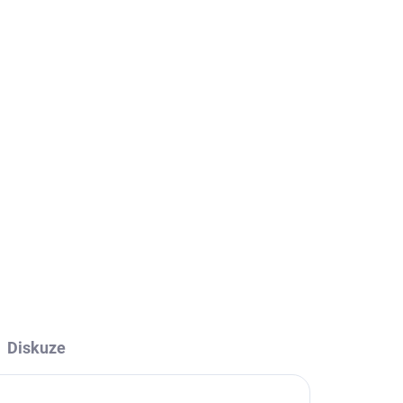
ADEM
íte
,
L,
Diskuze