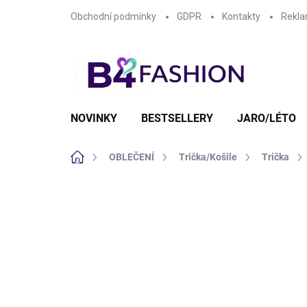
Přejít
Obchodní podmínky
GDPR
Kontakty
Rekla
na
obsah
NOVINKY
BESTSELLERY
JARO/LÉTO
Domů
OBLEČENÍ
Trička/Košile
Trička
10 hodnocení
Podrobnosti hodno
VÝPRODEJ