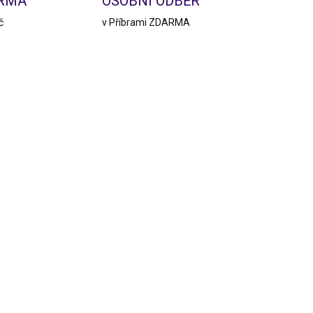
ARMA
OSOBNÍ ODBĚR
č
v Příbrami ZDARMA
30/M