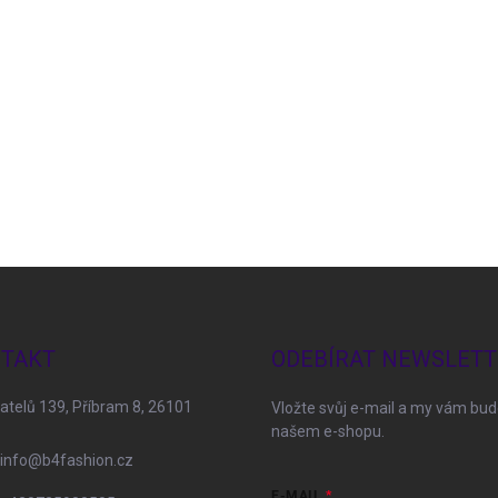
TAKT
ODEBÍRAT NEWSLETT
telů 139, Příbram 8, 26101
Vložte svůj e-mail a my vám bu
našem e-shopu.
info
@
b4fashion.cz
E-MAIL