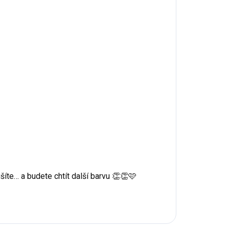
šíte… a budete chtít další barvu 👏👏🩷