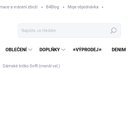
mace a vrácení zboží
B4Blog
Moje objednávka
Hledat
OBLEČENÍ
DOPLŇKY
⭐VÝPRODEJ⭐
DENIM
Dámské tričko Soffi (menší vel.)
cení
399 Kč
319 Kč
Měrná
ZVOLTE VARIANTU
cena: