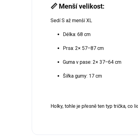
📏 Menší velikost:
Sedí S až menší XL
Délka: 68 cm
Prsa: 2× 57–87 cm
Guma v pase: 2× 37–64 cm
Šířka gumy: 17 cm
Holky, tohle je přesně ten typ trička, co