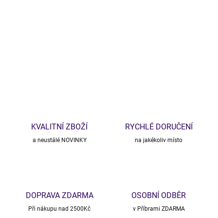
−
+
Přidat do košíku
DETAILNÍ INFORMACE
ZEPTAT SE
HLÍDAT
KVALITNÍ ZBOŽÍ
RYCHLÉ DORUČENÍ
a neustálé NOVINKY
na jakékoliv místo
DOPRAVA ZDARMA
OSOBNÍ ODBĚR
Při nákupu nad 2500Kč
v Příbrami ZDARMA