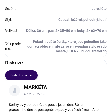
Sezóna
:
Jaro, léto
Styl
:
Casual, ležérní, pohodlný, letní
Velikost
:
Délka: 36 cm, pas: 2× 35–50 cm, boky: 2× 62–70 cm
Pokud hledáte šortky, které jsou pohodlné jako
💡 Tip ode
domácí oblečení, ale zároveň vypadají stylově i do
mě
:
města, SHERYL budou trefou do
Diskuze
Přidat komentář
V
MARKÉTA
ý
p
4.7.2026 22:06
i
s
Šortky byly pohodlné, ale pouze jeden den. Během
pracovního dne se postupně rozpadly ve všech švech. A to
d