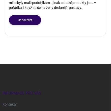
mi nebyly malé podotýkám...jinak ostatní produkty jsou v
i
pořádku, i když spíše na ženy drobnější postavy.
s
k
u
Odpovědět
z
í
Z
á
p
a
t
í
INFORMACE PRO VÁS
Kontakty