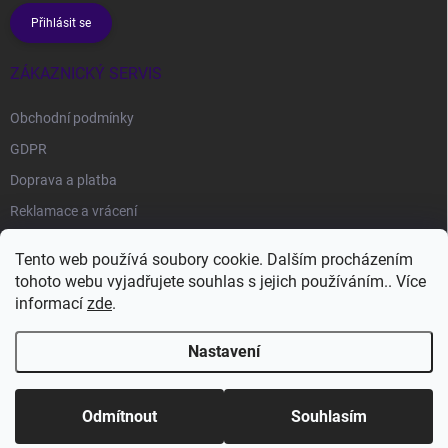
Přihlásit se
ZÁKAZNICKÝ SERVIS
Obchodní podmínky
GDPR
Doprava a platba
Reklamace a vrácení
Tento web používá soubory cookie. Dalším procházením
FACEBOOK
tohoto webu vyjadřujete souhlas s jejich používáním.. Více
informací
zde
.
Nastavení
Copyright 2026
B4Fashion
. Všechna práva vyhrazena.
Upravit nastavení
cookies
Odmítnout
Souhlasím
Vytvořil Shoptet