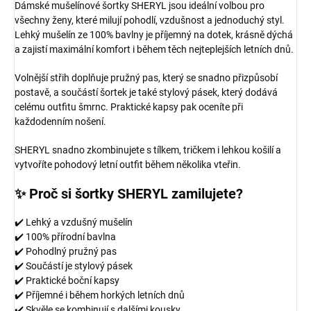
Dámské mušelínové šortky SHERYL jsou ideální volbou pro
všechny ženy, které milují pohodlí, vzdušnost a jednoduchý styl.
Lehký mušelín ze 100% bavlny je příjemný na dotek, krásně dýchá
a zajistí maximální komfort i během těch nejteplejších letních dnů.
Volnější střih doplňuje pružný pas, který se snadno přizpůsobí
postavě, a součástí šortek je také stylový pásek, který dodává
celému outfitu šmrnc. Praktické kapsy pak oceníte při
každodenním nošení.
SHERYL snadno zkombinujete s tílkem, tričkem i lehkou košilí a
vytvoříte pohodový letní outfit během několika vteřin.
✨ Proč si šortky SHERYL zamilujete?
✔️ Lehký a vzdušný mušelín
✔️ 100% přírodní bavlna
✔️ Pohodlný pružný pas
✔️ Součástí je stylový pásek
✔️ Praktické boční kapsy
✔️ Příjemné i během horkých letních dnů
✔️ Skvěle se kombinují s dalšími kousky