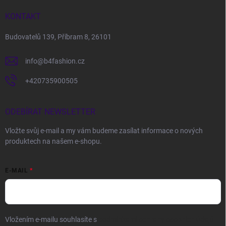
KONTAKT
Budovatelů 139, Příbram 8, 26101
info
@
b4fashion.cz
+420735900505
ODEBÍRAT NEWSLETTER
Vložte svůj e-mail a my vám budeme zasílat informace o nových
produktech na našem e-shopu.
E-MAIL
Vložením e-mailu souhlasíte s
podmínkami ochrany osobních údajů