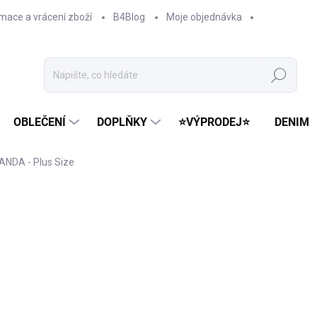
mace a vrácení zboží
B4Blog
Moje objednávka
Hledat
OBLEČENÍ
DOPLŇKY
⭐VÝPRODEJ⭐
DENIM
ANDA - Plus Size
ní
599 Kč
479 Kč
Měrná
ZVOLTE VARIANTU
cena: