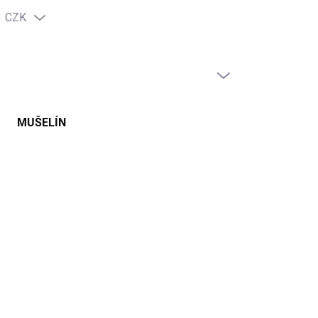
CZK
PRÁZDNÝ KOŠÍK
NÁKUPNÍ
KOŠÍK
MUŠELÍN