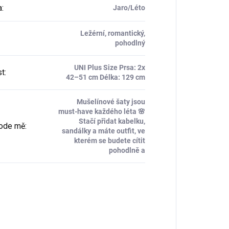
a
:
Jaro/Léto
Ležérní, romantický,
pohodlný
UNI Plus Size Prsa: 2x
st
:
42–51 cm Délka: 129 cm
Mušelínové šaty jsou
must-have každého léta 🌸
Stačí přidat kabelku,
 ode mě
:
sandálky a máte outfit, ve
kterém se budete cítit
pohodlně a