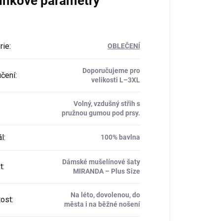
lňkové parametry
rie
:
OBLEČENÍ
Doporučujeme pro
čení
:
velikosti L–3XL
Volný, vzdušný střih s
pružnou gumou pod prsy.
ál
:
100% bavlna
Dámské mušelínové šaty
t
:
MIRANDA – Plus Size
Na léto, dovolenou, do
tost
:
města i na běžné nošení