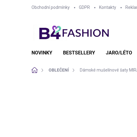
Přejít
Obchodní podmínky
GDPR
Kontakty
Rekla
na
obsah
NOVINKY
BESTSELLERY
JARO/LÉTO
Domů
OBLEČENÍ
Dámské mušelínové šaty MIR
3 hodnocení
Podrobnosti hodnoce
VÝPRODEJ