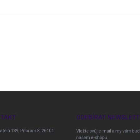
TAKT
ODEBÍRAT NEWSLETT
telů 139, Příbram 8, 26101
Vložte svůj e-mail a my vám bu
našem e-shopu.