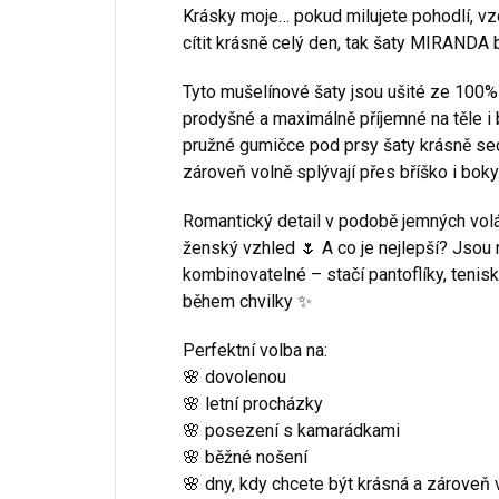
Krásky moje… pokud milujete pohodlí, vz
cítit krásně celý den, tak šaty MIRANDA 
Tyto mušelínové šaty jsou ušité ze 100% 
prodyšné a maximálně příjemné na těle i
pružné gumičce pod prsy šaty krásně sedí
zároveň volně splývají přes bříško i boky
Romantický detail v podobě jemných vol
ženský vzhled 🌷 A co je nejlepší? Jso
kombinovatelné – stačí pantoflíky, tenisk
během chvilky ✨
Perfektní volba na:
🌸 dovolenou
🌸 letní procházky
🌸 posezení s kamarádkami
🌸 běžné nošení
🌸 dny, kdy chcete být krásná a zároveň 