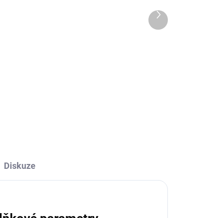
UPNÉ
SKLADEM
Další
produkt
aty
Dámské letní šaty ROSE
499 Kč
Krásky moje… 😍pokud hledáte
šaty, které jsou lehoučké,
romantické a dokonale pohodlné,
é a
tak ROSE budou láska na první
 ty
obléknutí ❤️ Dlouhé viskózové
 celé
šaty na ramínka mají nádherně...
mné
Diskuze