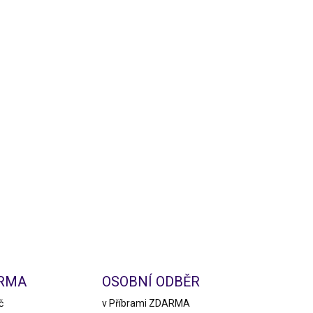
ARMA
OSOBNÍ ODBĚR
č
v Příbrami ZDARMA