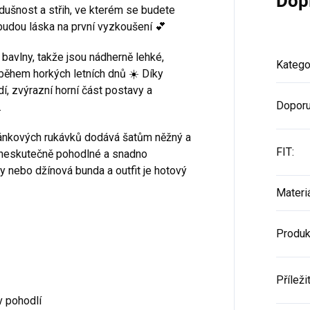
Dop
dušnost a střih, ve kterém se budete
budou láska na první vyzkoušení 💕
bavlny, takže jsou nádherně lehké,
Katego
 během horkých letních dnů ☀️ Díky
, zvýrazní horní část postavy a
Doporu
.
ánkových rukávků dodává šatům něžný a
FIT
:
u neskutečně pohodlné a snadno
y nebo džínová bunda a outfit je hotový
Materi
Produk
Příleži
v pohodlí