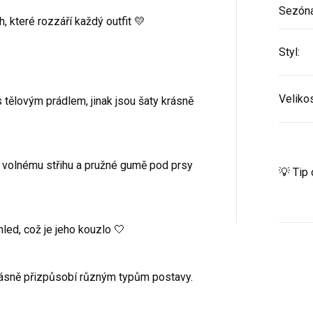
Sezón
, které rozzáří každý outfit 💛
Styl
:
Veliko
tělovým prádlem, jinak jsou šaty krásně
ky volnému střihu a pružné gumě pod prsy
💡 Tip
ed, což je jeho kouzlo 🤍
ásně přizpůsobí různým typům postavy.