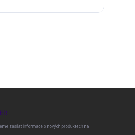
ER
deme zasílat informace o nových produktech na