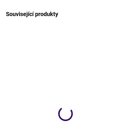
Související produkty
NOVINKA
NOVINKA
SKLADEM
SKLADEM
Dámské push-up tílko -
Dámské push-up tílko -