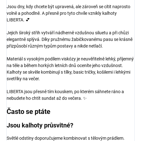
Jsou dny, kdy chcete být upravená, ale zároveň se cítit naprosto
volně a pohodlně. A přesně pro tyto chvíle vznikly kalhoty
LIBERTA. 💕
Jejich široký střih vytváří nádherně vzdušnou siluetu a při chůzi
elegantně splývá. Díky pružnému žabičkovanému pasu se krásně
přizpůsobí různým typům postavy a nikde netlačí.
Materiál s vysokým podílem viskózy je neuvěřitelně lehký, příjemný
na těle a během horkých letních dnů oceníte jeho vzdušnost.
Kalhoty se skvěle kombinují s tílky, basic tričky, košilemi i lehkými
svetříky na večer.
LIBERTA jsou přesně tím kouskem, po kterém sáhnete ráno a
nebudete ho chtít sundat až do večera. ✨
Často se ptáte
Jsou kalhoty průsvitné?
Světlé odstíny doporučujeme kombinovat s tělovým prádlem.