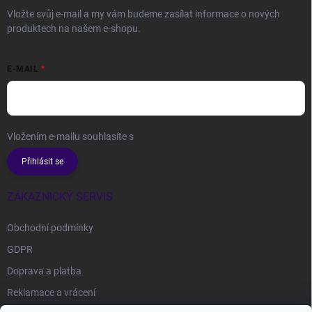
Vložte svůj e-mail a my vám budeme zasílat informace o nových
produktech na našem e-shopu.
E-MAIL
Vložením e-mailu souhlasíte s
podmínkami ochrany osobních údajů
Přihlásit se
ZÁKAZNICKÝ SERVIS
Obchodní podmínky
GDPR
Doprava a platba
Reklamace a vrácení