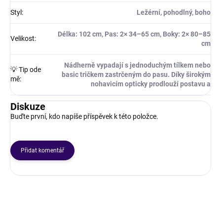
Styl
:
Ležérní, pohodlný, boho
Délka: 102 cm, Pas: 2× 34–65 cm, Boky: 2× 80–85
Velikost
:
cm
Nádherně vypadají s jednoduchým tílkem nebo
💡 Tip ode
basic tričkem zastrčeným do pasu. Díky širokým
mě
:
nohavicím opticky prodlouží postavu a
Diskuze
Buďte první, kdo napíše příspěvek k této položce.
Přidat komentář