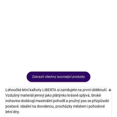
Menší vel
Větší vel.
329 Kč
329 Kč
🔥 Bestseller, který dělá
🔥 Bestseller, který dělá
postavu!Push-up tílko s dvojitou
postavu!Push-up tílko s dvojitou
vrstvou na prsou, které tvaruje
vrstvou na prsou, které tvaruje
dekolt bez podprsenky a přitom je
dekolt bez podprsenky a přitom je
neuvěřitelně pohodlné 💕 Hebký,
neuvěřitelně pohodlné 💕 Hebký,
pružný materiál se...
pružný materiál se...
Zobrazit všechny související produkty
Lehoučké letní kalhoty LIBERTA si zamilujete na první obléknutí. ☀️
Vzdušný materiál jemný jako plátýnko krásně splývá, široké
nohavice dodávají maximální pohodlí a pružný pas se přizpůsobí
postavě. Ideální na dovolenou, procházky městem i pohodové
letní dny.