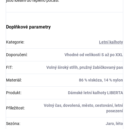
jsou ideální do teplého počasí.
Doplňkové parametry
Kategorie
:
Letní kalhoty
Doporučení
:
Vhodné od velikosti S až po XXL
FIT
:
Volný široký střih, pružný žabičkovaný pas
Materiál
:
86 % viskóza, 14 % nylon
Produkt
:
Dámské letní kalhoty LIBERTA
Volný čas, dovolená, město, cestování, letní
Příležitost
:
posezení
Sezóna
:
Jaro, léto