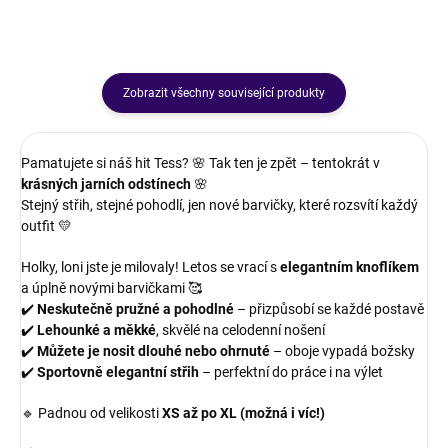
Zobrazit všechny související produkty
Pamatujete si náš hit Tess? 🌸 Tak ten je zpět – tentokrát v
krásných jarních odstínech
🌸
Stejný střih, stejné pohodlí, jen nové barvičky, které rozsvítí každý
outfit 💛
Holky, loni jste je milovaly! Letos se vrací s
elegantním knoflíkem
a úplně novými barvičkami 🥰
✔️
Neskutečně pružné a pohodlné
– přizpůsobí se každé postavě
✔️
Lehounké a měkké
, skvělé na celodenní nošení
✔️
Můžete je nosit dlouhé nebo ohrnuté
– oboje vypadá božsky
✔️
Sportovně elegantní střih
– perfektní do práce i na výlet
🔹 Padnou od velikosti
XS až po XL (možná i víc!)