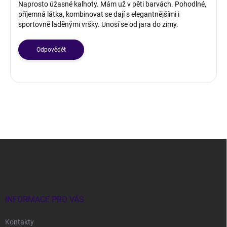
s
Naprosto úžasné kalhoty. Mám už v pěti barvách. Pohodlné,
příjemná látka, kombinovat se dají s elegantnějšími i
d
sportovně laděnými vršky. Unosí se od jara do zimy.
i
s
k
Odpovědět
u
z
í
Z
á
p
a
t
í
INFORMACE PRO VÁS
Kontakty