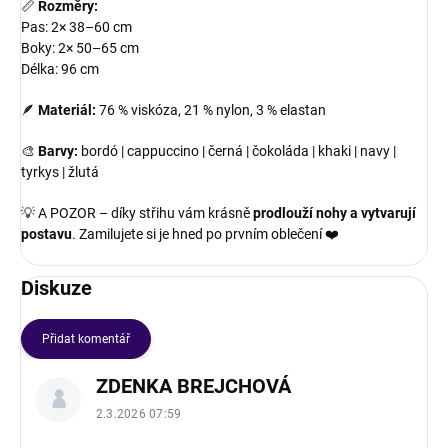
📏
Rozměry:
Pas: 2× 38–60 cm
Boky: 2× 50–65 cm
Délka: 96 cm
🪶
Materiál:
76 % viskóza, 21 % nylon, 3 % elastan
🎨
Barvy:
bordó | cappuccino | černá | čokoláda | khaki | navy |
tyrkys | žlutá
💡 A POZOR – díky střihu vám krásně
prodlouží nohy a vytvarují
postavu
. Zamilujete si je hned po prvním oblečení ❤️
Diskuze
Přidat komentář
V
ZDENKA BREJCHOVÁ
ý
p
2.3.2026 07:59
i