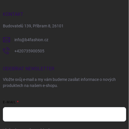
KONTAKT
Budovatelů 139, Příbram 8, 26101
info
@
b4fashion.cz
+420735900505
ODEBÍRAT NEWSLETTER
Vložte svůj e-mail a my vám budeme zasílat informace o nových
produktech na našem e-shopu.
E-MAIL