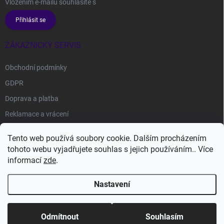
Vložením e-mailu souhlasíte s
podmínkami ochrany osobních údajů
Přihlásit se
ZÁKAZNICKÝ SERVIS
Obchodní podmínky
GDPR
Doprava a platba
Reklamace a vrácení
Tento web používá soubory cookie. Dalším procházením
FACEBOOK
tohoto webu vyjadřujete souhlas s jejich používáním.. Více
informací
zde
.
Nastavení
Copyright 2026
B4Fashion
. Všechna práva vyhrazena.
Upravit nastavení
cookies
Odmítnout
Souhlasím