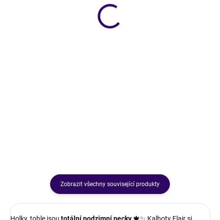
SKLADEM
SKLADEM
Svetr Softy
Kalhoty Elegant
321 Kč
499 Kč
Holkyyy 😍 svetr SOFTY je ten
nejjemnější mazlík z celé zimy! 💫
Kalhoty Elegant – pohodlí a styl v
Lehoučký, měkký a s jemným
nejkrásnější podobě 💃Vysoký pas,
chloupkem, který působí luxusně
široké nohavice a pružný střih,
a útulně zároveň 🤍
který ti prodlouží nohy a vytvaruje
postavu.Ideální do práce i na
běžný den 💋
Zobrazit všechny související produkty
Holky, tohle jsou
totální podzimní pecky
🍁✨ Kalhoty Flair si