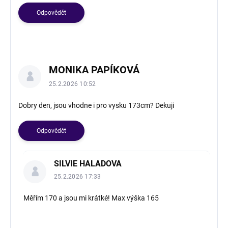
i
s
Odpovědět
k
u
z
í
MONIKA PAPÍKOVÁ
25.2.2026 10:52
Dobry den, jsou vhodne i pro vysku 173cm? Dekuji
Odpovědět
SILVIE HALADOVA
25.2.2026 17:33
Měřím 170 a jsou mi krátké! Max výška 165