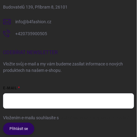
Budovatelů 139, Příbram 8, 26101
info
@
b4fashion.cz
+420735900505
ODEBÍRAT NEWSLETTER
Vložte svůj e-mail a my vám budeme zasílat informace o nových
produktech na našem e-shopu.
E-MAIL
Vložením e-mailu souhlasíte s
podmínkami ochrany osobních údajů
Přihlásit se