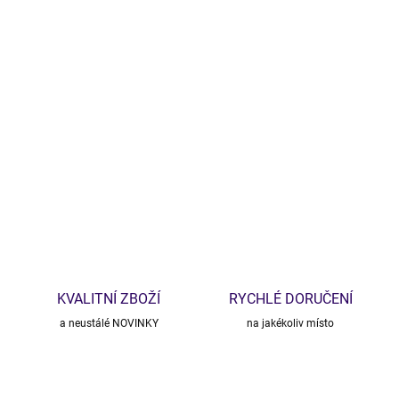
Kalhoty Flair 🍂✨
Široké kalhoty z máslového materiálu, který znáte z
mikinošatů
i
blazerů
. Elegantní i sportovní outfit v jednom – padnou jako druhá
kůže ❤️
DETAILNÍ INFORMACE
ZEPTAT SE
HLÍDAT
KVALITNÍ ZBOŽÍ
RYCHLÉ DORUČENÍ
a neustálé NOVINKY
na jakékoliv místo