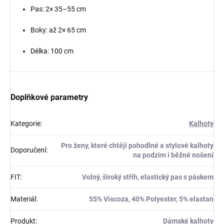
Pas: 2× 35–55 cm
Boky: až 2× 65 cm
Délka: 100 cm
Doplňkové parametry
Kategorie
:
Kalhoty
Pro ženy, které chtějí pohodlné a stylové kalhoty
Doporučení
:
na podzim i běžné nošení
FIT
:
Volný, široký střih, elastický pas s páskem
Materiál
:
55% Viscoza, 40% Polyester, 5% elastan
Produkt
:
Dámské kalhoty