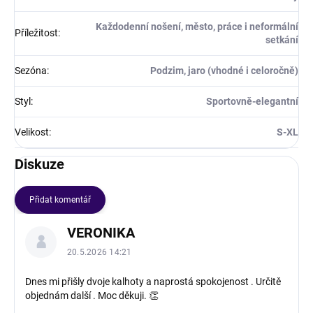
Každodenní nošení, město, práce i neformální
Příležitost
:
setkání
Sezóna
:
Podzim, jaro (vhodné i celoročně)
Styl
:
Sportovně-elegantní
Velikost
:
S-XL
Diskuze
Přidat komentář
V
VERONIKA
ý
p
20.5.2026 14:21
i
s
Dnes mi přišly dvoje kalhoty a naprostá spokojenost . Určitě
objednám další . Moc děkuji. 👏
d