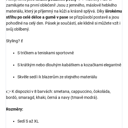
zamilujete na první oblečení! Jsou z jemného, máslově hebkého
materiálu, který je příjemný na kůži a krásně splývá. Díky
širokému
střihu po celé délce a gumě v pase
se přizpůsobí postavě a jsou
pohodlné na celý den. Pásek je součástí, ale klidně si můžete vzít i
svůj oblíbený.
Styling? 💃
S tričkem a teniskami sportovně
S krátkým nebo dlouhým kabátkem a kozačkami elegantně
Skvěle sedí i k blazerům ze stejného materiálu
👉 K dispozici v 8 barvách: smetana, cappuccino, čokoláda,
bordó, smaragd, khaki, černá a navy (tmavě modrá).
Rozměry:
Sedí S až XL